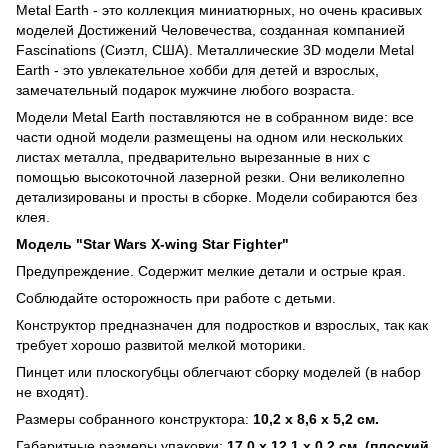
Metal Earth - это коллекция миниатюрных, но очень красивых
моделей Достижений Человечества, созданная компанией
Fascinations (Сиэтл, США). Металлические 3D модели Metal
Earth - это увлекательное хобби для детей и взрослых,
замечательный подарок мужчине любого возраста.
Модели Metal Earth поставляются не в собранном виде: все
части одной модели размещены на одном или нескольких
листах металла, предварительно вырезанные в них с
помощью высокоточной лазерной резки. Они великолепно
детализированы и просты в сборке. Модели собираются без
клея.
Модель "Star Wars X-wing Star Fighter"
Предупреждение. Содержит мелкие детали и острые края.
Соблюдайте осторожность при работе с детьми.
Конструктор предназначен для подростков и взрослых, так как
требует хорошо развитой мелкой моторики.
Пинцет или плоскогубцы облегчают сборку моделей (в набор
не входят).
Размеры собранного конструктора:
10,2 х 8,6 х 5,2 см.
Габаритные размеры упаковки:
17,0 х 12,1 х 0,2 см. (плоский