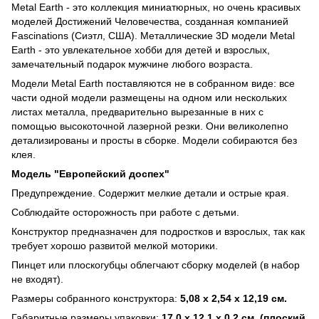
Metal Earth - это коллекция миниатюрных, но очень красивых
моделей Достижений Человечества, созданная компанией
Fascinations (Сиэтл, США). Металлические 3D модели Metal
Earth - это увлекательное хобби для детей и взрослых,
замечательный подарок мужчине любого возраста.
Модели Metal Earth поставляются не в собранном виде: все
части одной модели размещены на одном или нескольких
листах металла, предварительно вырезанные в них с
помощью высокоточной лазерной резки. Они великолепно
детализированы и просты в сборке. Модели собираются без
клея.
Модель "Европейский доспех"
Предупреждение. Содержит мелкие детали и острые края.
Соблюдайте осторожность при работе с детьми.
Конструктор предназначен для подростков и взрослых, так как
требует хорошо развитой мелкой моторики.
Пинцет или плоскогубцы облегчают сборку моделей (в набор
не входят).
Размеры собранного конструктора:
5,08 x 2,54 x 12,19 см.
Габаритные размеры упаковки:
17,0 х 12,1 х 0,2 см. (плоский