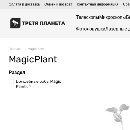
Перейти к основному контенту
Оплата и доставка
Обмен и возврат
Контактная информация
Сот
Телескопы
Микроскопы
Б
Фотоловушки
Лазерные 
Главная
MagicPlant
MagicPlant
Раздел
Волшебные бобы Magic
5
Plants