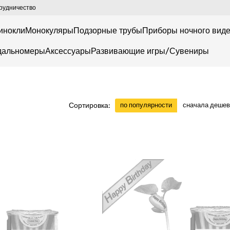
рудничество
инокли
Монокуляры
Подзорные трубы
Приборы ночного вид
дальномеры
Аксессуары
Развивающие игры/Сувениры
Сортировка:
по популярности
сначала деше