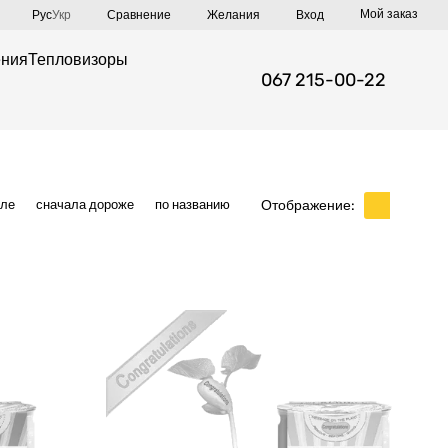
Мой заказ
Сравнение
Рус
Укр
Желания
Вход
ения
Тепловизоры
067 215-00-22
Отображение:
вле
сначала дороже
по названию