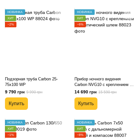
НОВИНКА
НОВИНКА
ХИТ
ХИТ
−2%
−6%
Подзорная труба Carbon 25-
Прибор ночного видения
75х100 WP
Carbon NVG10 с креплением на
тактический шлем
9 790 грн
14 690 грн
9 990 грн
15 590 грн
Купить
Купить
НОВИНКА
НОВИНКА
ХИТ
ХИТ
−1%
−8%