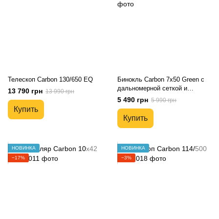
Телескоп Carbon 130/650 EQ
Бинокль Carbon 7x50 Green с
дальномерной сеткой и
13 790 грн
13 990 грн
компасом
5 490 грн
5 990 грн
Купить
Купить
НОВИНКА
НОВИНКА
−17%
−3%