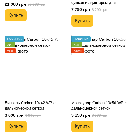
сумкой и адаптером для
21 900 грн
23 900 грн
смартфона
7 790 грн
8 790 грн
Купить
Купить
НОВИНКА
НОВИНКА
ХИТ
ХИТ
−8%
−20%
Бинокль Carbon 10x42 WP с
Монокуляр Carbon 10х56 WP с
дальномерной сеткой
дальномерной сеткой
3 690 грн
3 190 грн
3 990 грн
3 990 грн
Купить
Купить